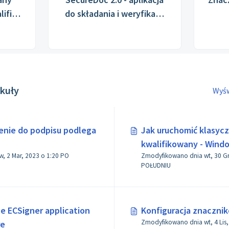
lified
do składania i weryfikacji
[EN]
podpisu [PL]/ application
for signature creation and
verification [EN]
ykuły
Wyśw
enie do podpisu podlega
Jak uruchomić klasyc
kwalifikowany - Wind
ar, 2023 o 1:20 PO
Zmodyfikowano dnia wt, 30 Gru, 20
POŁUDNIU
e ECSigner application
Konfiguracja znaczni
re