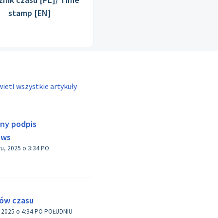
stamp [EN]
ietl wszystkie artykuły
zny podpis
ows
25 o 3:34 PO
ków czasu
Zmodyfikowano dnia wt, 4 Lis, 2025 o 4:34 PO POŁUDNIU