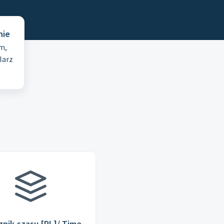
nie
m,
larz
nik czasu [PL]/ Time