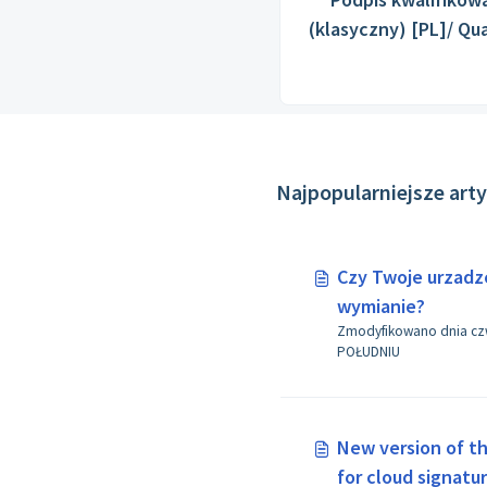
(klasyczny) [PL]/ Qua
signature (classic) 
Najpopularniejsze art
Czy Twoje urzadz
wymianie?
Zmodyfikowano dnia czw, 2 M
POŁUDNIU
New version of th
for cloud signatu