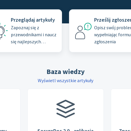
Przeglądaj artykuły
Prześlij zgłosze
Zapoznaj się z
Opisz swój proble
przewodnikami i naucz
wypełniając formu
się najlepszych
zgłoszenia
praktyk z naszej bazy
wiedzy
Baza wiedzy
Wyświetl wszystkie artykuły
any
SecureDoc 2.0 - aplikacja
Znacz